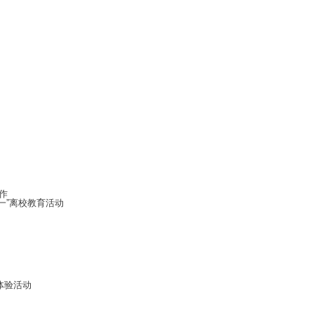
作
七一”离校教育活动
体验活动